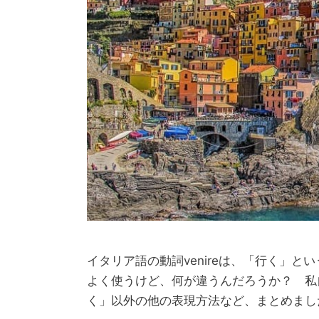
カ
動詞
テ
タ
A2以上
ゴ
グ
リ
ー
イタリア語 動詞 venir
Published on: 2022年5月21日
|
Last Updated 