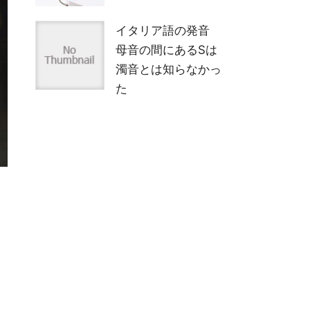
イタリア語の「直接
法半過去」は中途半
端じゃない！過去の
情景を描く重要ルー
ル
イタリア語 名詞 単
数形と複数形の特殊
な語尾変化
イタリア語の発音
母音の間にあるSは
濁音とは知らなかっ
た