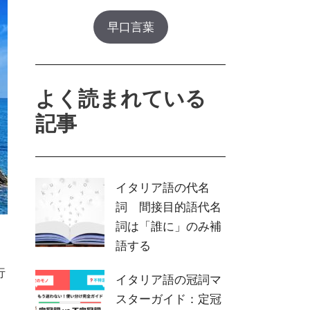
基本の母音・子音
綴りと音のルール
早口言葉
よく読まれている