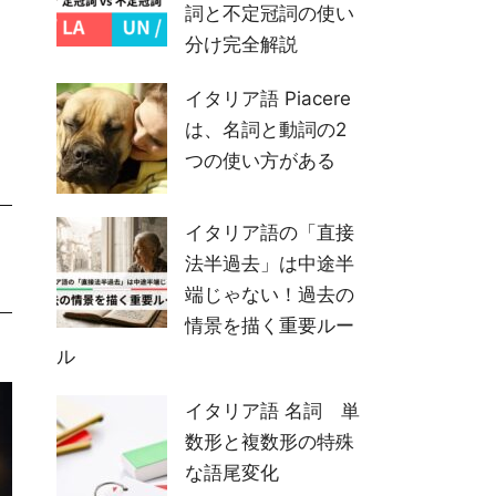
記事
イタリア語の代名
詞 間接目的語代名
詞は「誰に」のみ補
語する
行
イタリア語の冠詞マ
スターガイド：定冠
詞と不定冠詞の使い
分け完全解説
イタリア語 Piacere
は、名詞と動詞の2
つの使い方がある