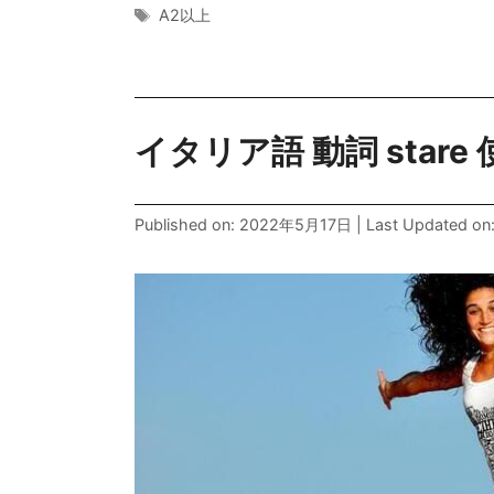
イタリア語の動詞avereについて、動詞e
つ」という意味があるけど、それ以外の表
続きを読む
カ
動詞
テ
タ
A2以上
ゴ
グ
リ
ー
イタリア語 動詞 stare