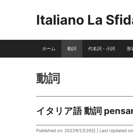
コ
ン
Italiano La 
テ
ン
ツ
へ
ホーム
動詞
代名詞・小詞
形
ス
キ
ッ
プ