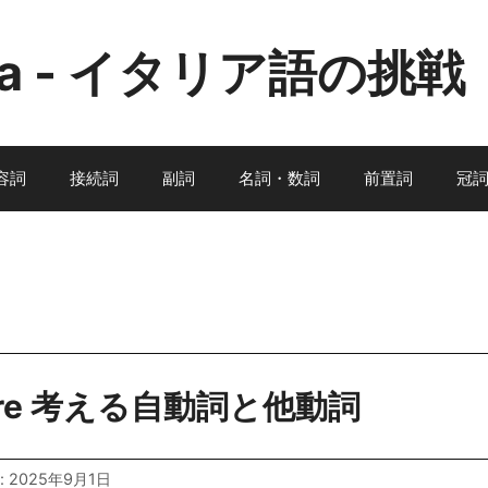
Sfida - イタリア語の挑戦
容詞
接続詞
副詞
名詞・数詞
前置詞
冠