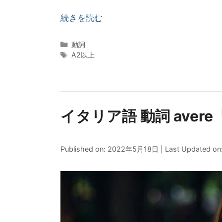
イタリア語の動詞venireは、「行く」と
よく使うけど、何が違うんだろうか？ 私
く」以外の他の表現方法など、まとめまし
続きを読む
カ
動詞
テ
タ
A2以上
ゴ
グ