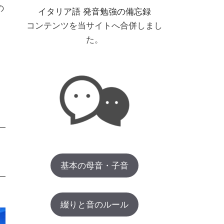
の、言語の壁にぶち当たり、自分自
身へ挑み、2021年２度目の再試験
でイタリア語公式試験CILS B1合
格。
このブログは、それまでにアウトプ
ットした記録です。
そして、一部改修しました。
イタリア語の発音
の
イタリア語 発音勉強の備忘録
コンテンツを当サイトへ合併しまし
た。