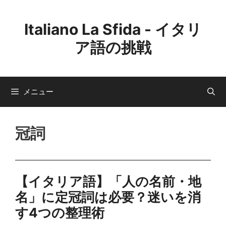
コ
ン
Italiano La Sfida - イタリ
テ
ア語の挑戦
ン
ツ
へ
ス
メニュー
キ
ッ
プ