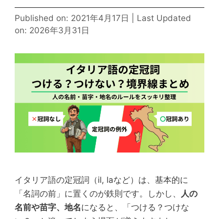
冠詞
【イタリア語】「人の名前・地
名」に定冠詞は必要？迷いを消
す4つの整理術