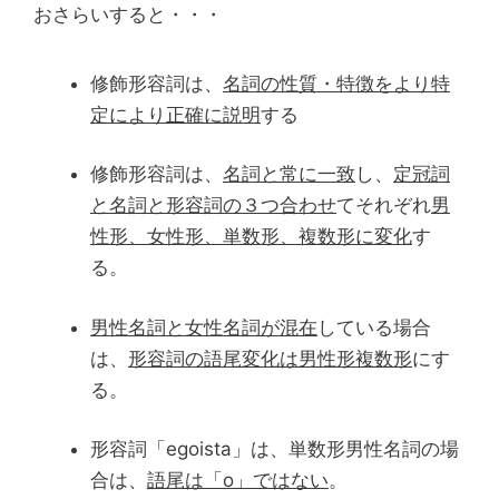
おさらいすると・・・
修飾形容詞は、
名詞の性質・特徴をより特
定により正確に説明
する
修飾形容詞は、
名詞と常に一致
し、
定冠詞
と名詞と形容詞の３つ合わせ
てそれぞれ
男
性形、女性形、単数形、複数形に変化
す
る。
男性名詞と女性名詞が混在
している場合
は、
形容詞の語尾変化は男性形複数形
にす
る。
形容詞「egoista」は、単数形男性名詞の場
合は、
語尾は「o」ではない
。