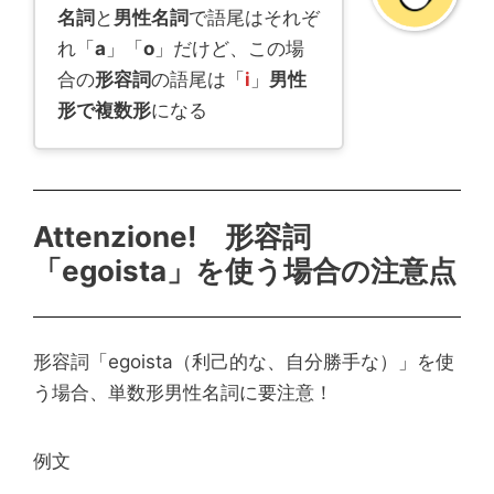
名詞
と
男性名詞
で語尾はそれぞ
れ「
a
」「
o
」だけど、この場
合の
形容詞
の語尾は「
i
」
男性
形で複数形
になる
Attenzione! 形容詞
「egoista」を使う場合の注意点
形容詞「egoista（利己的な、自分勝手な）」を使
う場合、単数形男性名詞に要注意！
例文