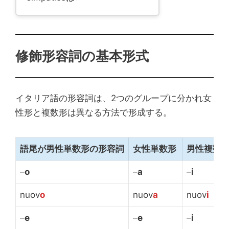
修飾形容詞の基本形式
イタリア語の形容詞は、2つのグループに分かれ女
性形と複数形は異なる方法で形成する。
語尾が男性単数形の形容詞
女性単数形
男性複数
–
o
–
a
–
i
nuov
o
nuov
a
nuov
i
–
e
–
e
–
i