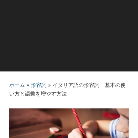
ホーム
»
形容詞
»
イタリア語の形容詞 基本の使
い方と語彙を増やす方法