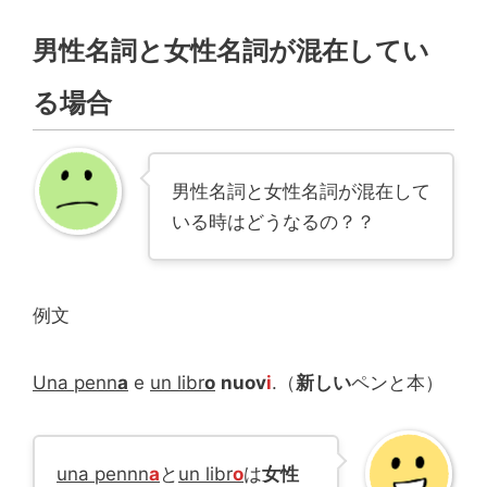
男性名詞と女性名詞が混在してい
る場合
男性名詞と女性名詞が混在して
いる時はどうなるの？？
例文
Una penn
a
e
un libr
o
nuov
i
.（
新しい
ペンと本）
una pennn
a
と
un libr
o
は
女性