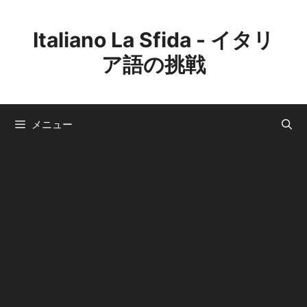
コ
ン
Italiano La Sfida - イタリ
テ
ア語の挑戦
ン
ツ
へ
ス
メニュー
キ
ッ
プ