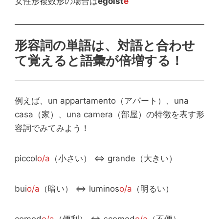
女性形複数形の場合は
egoist
e
形容詞の単語は、対語と合わせ
て覚えると語彙が倍増する！
例えば、un appartamento（アパート）、una
casa（家）、una camera（部屋）の特徴を表す形
容詞でみてみよう！
piccol
o/a
（小さい） ⇔ grande（大きい）
bui
o/a
（暗い） ⇔ luminos
o/a
（明るい）
comod
o/a
（便利） ⇔ scomod
o/a
（不便）