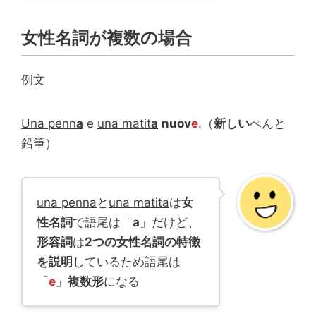
女性名詞が複数の場合
例文
Una penn
a
e
una matit
a
nuov
e
.（
新しい
ぺんと
鉛筆）
una penna
と
una matita
は
女
性名詞
で語尾は「
a
」だけど、
形容詞
は
2つの女性名詞の特徴
を説明
しているため語尾は
「
e
」
複数形
になる