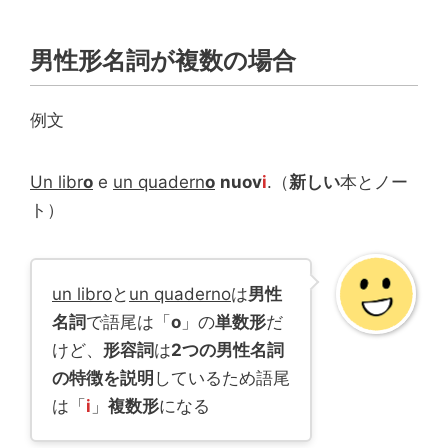
男性形名詞が複数の場合
例文
Un libr
o
e
un quadern
o
nuov
i
.（
新しい
本とノー
ト）
un libro
と
un quaderno
は
男性
名詞
で語尾は「
o
」の
単数形
だ
けど、
形容詞
は
2つの男性名詞
の特徴を説明
しているため語尾
は「
i
」
複数形
になる