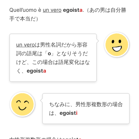
Quell’uomo è
un vero
egoist
a
.（あの男は自分勝
手で本当だ）
un vero
は男性名詞だから形容
詞の語尾は「
o
」となりそうだ
けど、この場合は語尾変化はな
く、
egoist
a
ちなみに、男性形複数形の場合
は、
egoist
i