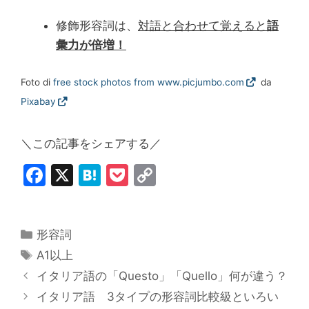
修飾形容詞は、
対語と合わせて覚えると
語
彙力が倍増！
Foto di
free stock photos from www.picjumbo.com
da
Pixabay
＼この記事をシェアする／
F
X
H
P
C
a
at
o
o
c
e
c
p
カ
形容詞
e
n
k
y
テ
タ
A1以上
b
a
et
Li
ゴ
グ
イタリア語の「Questo」「Quello」何が違う？
o
n
リ
イタリア語 3タイプの形容詞比較級といろい
ー
o
k