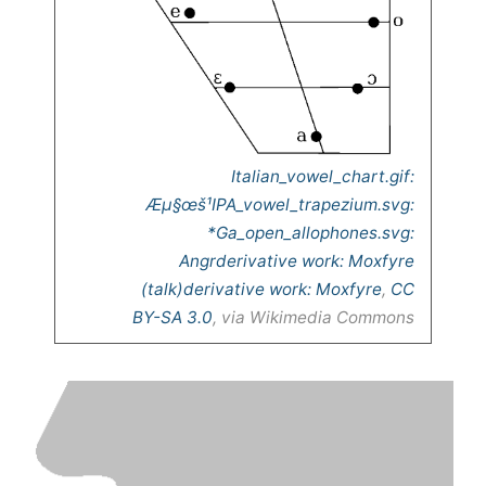
Italian_vowel_chart.gif:
Æµ§œš¹IPA_vowel_trapezium.svg:
*Ga_open_allophones.svg:
Angrderivative work: Moxfyre
(talk)derivative work: Moxfyre
,
CC
BY-SA 3.0
, via Wikimedia Commons