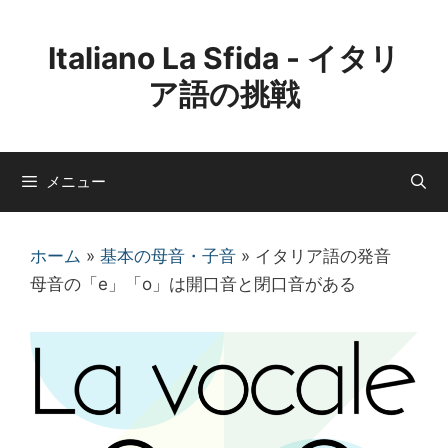
コ
ン
Italiano La Sfida - イタリ
テ
ア語の挑戦
ン
ツ
へ
ス
メニュー
キ
ッ
ホーム
»
基本の母音・子音
»
イタリア語の発音
プ
母音の「e」「o」は開口音と閉口音がある