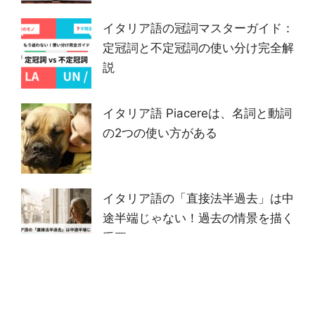
イタリア語の冠詞マスターガイド：
定冠詞と不定冠詞の使い分け完全解
説
イタリア語 Piacereは、名詞と動詞
の2つの使い方がある
イタリア語の「直接法半過去」は中
途半端じゃない！過去の情景を描く
重要ルール
イタリア語 名詞 単数形と複数形
の特殊な語尾変化