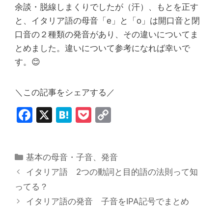
余談・脱線しまくりでしたが（汗）、もとを正す
と、イタリア語の母音「e」と「o」は開口音と閉
口音の２種類の発音があり、その違いについてま
とめました。違いについて参考になれば幸いで
す。
😊
＼この記事をシェアする／
F
X
H
P
C
a
at
o
o
c
e
c
p
カ
基本の母音・子音
e
n
k
、
発音
y
テ
イタリア語 2つの動詞と目的語の法則って知
b
a
et
Li
ゴ
ってる？
o
n
リ
イタリア語の発音 子音をIPA記号でまとめ
ー
o
k