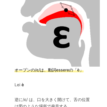
オープンの/ɛ/は、動詞essereの「è」
Lei
è
逆に/ɛ/ は、口を大きく開けて、舌の位置
は図のような場所で発音する。